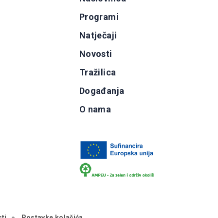
Programi
g
Natječaji
b
Novosti
Tražilica
Događanja
O nama
ti
Postavke kolačića