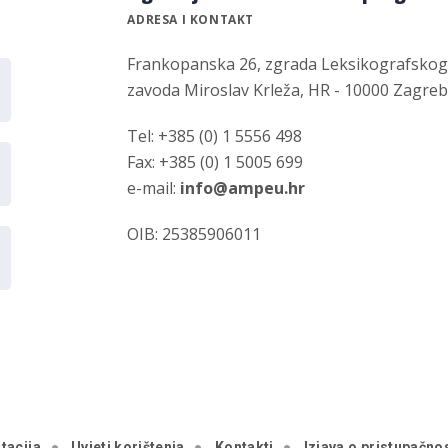
ADRESA I KONTAKT
Frankopanska 26, zgrada Leksikografsko
zavoda Miroslav Krleža, HR - 10000 Zagre
Tel: +385 (0) 1 5556 498
Fax: +385 (0) 1 5005 699
e-mail:
info@ampeu.hr
OIB: 25385906011
tacija
Uvjeti korištenja
Kontakti
Izjava o pristupačnos