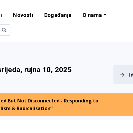
i
Novosti
Događanja
O nama
obilnost i progra
srijeda, rujna 10, 2025
I
ed But Not Disconnected - Responding to
lism & Radicalisation“