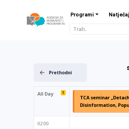
Programi
Natječaj
Agencija za m
Prethodni
1
All Day
TCA seminar „Detach
Disinformation, Popu
02:00