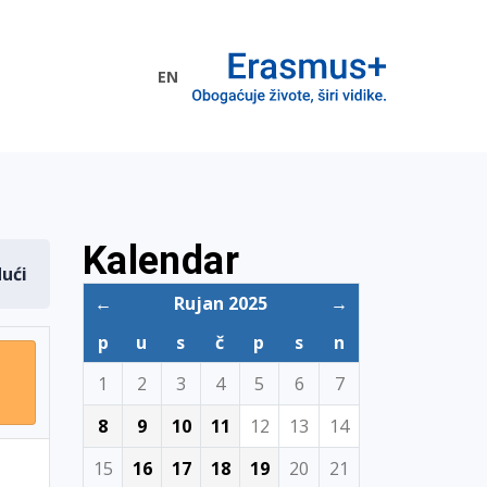
EN
me EU
Kalendar
dući
←
Rujan 2025
→
p
u
s
č
p
s
n
1
2
3
4
5
6
7
8
9
10
11
12
13
14
15
16
17
18
19
20
21