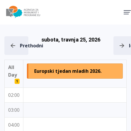
Agencija za mobilnost i pro
subota, travnja 25, 2026
Prethodni
All
Europski tjedan mladih 2026.
Day
1
02:00
03:00
04:00