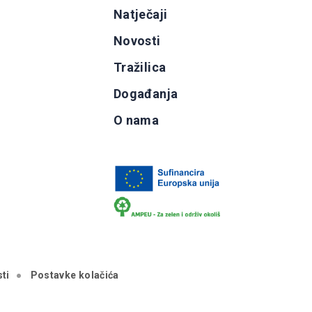
g
Natječaji
b
Novosti
Tražilica
Događanja
O nama
ti
Postavke kolačića