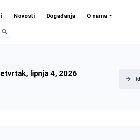
i
Novosti
Događanja
O nama
obilnost i progra
etvrtak, lipnja 4, 2026
I