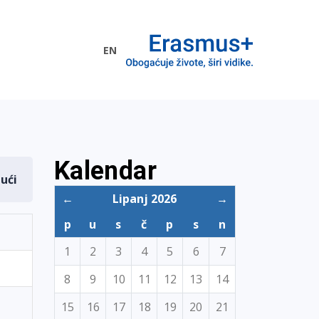
EN
me EU
Kalendar
dući
←
Lipanj 2026
→
p
u
s
č
p
s
n
1
2
3
4
5
6
7
8
9
10
11
12
13
14
15
16
17
18
19
20
21