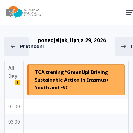
Agencija za mobilnost i pro
ponedjeljak, lipnja 29, 2026
Prethodni
All
TCA trening “GreenUp! Driving
Day
Sustainable Action in Erasmus+
1
Youth and ESC”
02:00
03:00