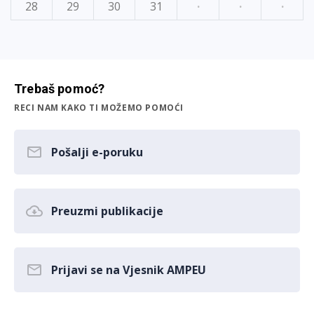
28
29
30
31
·
·
·
Trebaš pomoć?
RECI NAM KAKO TI MOŽEMO POMOĆI
Pošalji e-poruku
Preuzmi publikacije
Prijavi se na Vjesnik AMPEU