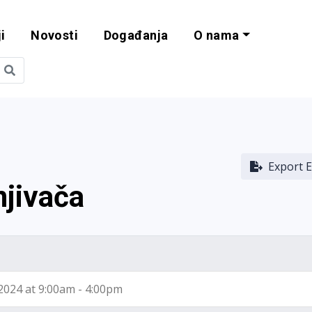
i
Novosti
Događanja
O nama
obilnost i progra
Export E
njivača
 2024 at 9:00am - 4:00pm