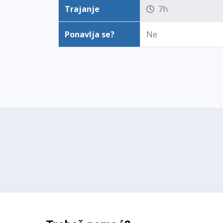
Trajanje
7h
Ponavlja se?
Ne