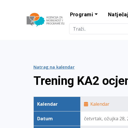
Programi
Natječaj
Agencija za m
Natrag na kalendar
Trening KA2 ocje
Kalendar
Kalendar
Datum
četvrtak, ožujka 28,