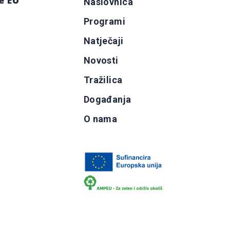
e EU
Naslovnica
Programi
g
Natječaji
b
Novosti
Tražilica
Događanja
O nama