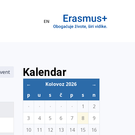
EN
me EU
Kalendar
vent
←
Kolovoz 2026
→
p
u
s
č
p
s
n
·
·
·
·
·
1
2
3
4
5
6
7
8
9
10
11
12
13
14
15
16