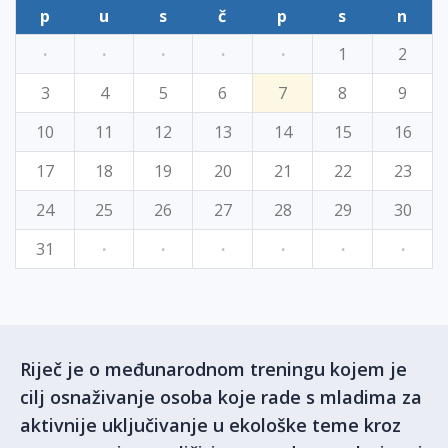
p
u
s
č
p
s
n
·
·
·
·
·
1
2
3
4
5
6
7
8
9
10
11
12
13
14
15
16
17
18
19
20
21
22
23
24
25
26
27
28
29
30
31
·
·
·
·
·
·
Riječ je o međunarodnom treningu kojem je
cilj osnaživanje osoba koje rade s mladima za
aktivnije uključivanje u ekološke teme kroz