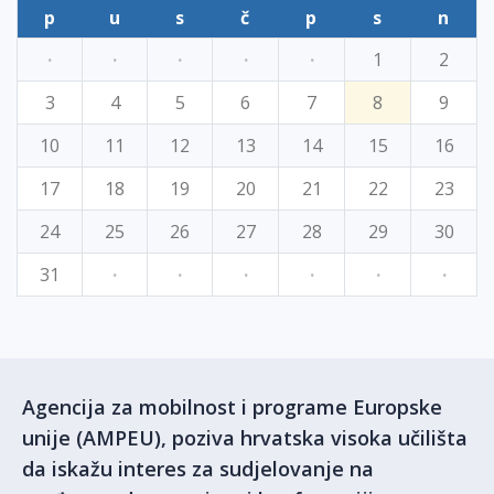
p
u
s
č
p
s
n
·
·
·
·
·
1
2
3
4
5
6
7
8
9
10
11
12
13
14
15
16
17
18
19
20
21
22
23
24
25
26
27
28
29
30
31
·
·
·
·
·
·
Agencija za mobilnost i programe Europske
unije (AMPEU), poziva hrvatska visoka učilišta
da iskažu interes za sudjelovanje na