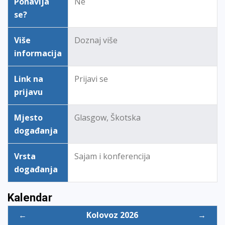
Ponavlja
Ne
se?
Više
Doznaj više
informacija
Link na
Prijavi se
prijavu
Mjesto
Glasgow, Škotska
događanja
Vrsta
Sajam i konferencija
događanja
Kalendar
←
Kolovoz 2026
→