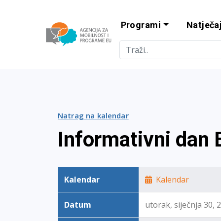
Programi
Natječaj
Agencija za m
Natrag na kalendar
Informativni dan
Kalendar
Kalendar
Datum
utorak, siječnja 30,