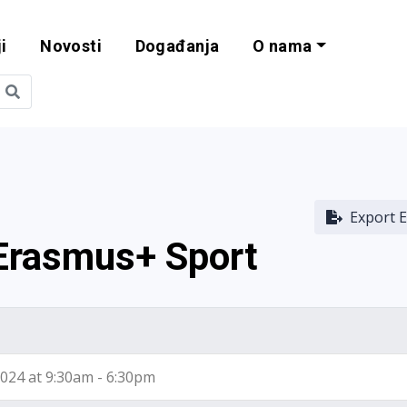
i
Novosti
Događanja
O nama
obilnost i progra
Export E
 Erasmus+ Sport
 2024 at 9:30am - 6:30pm