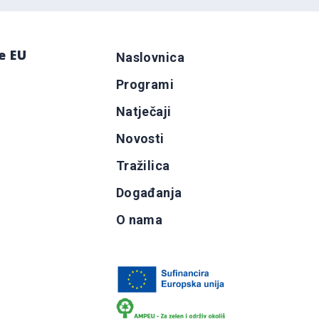
e EU
Naslovnica
Programi
g
Natječaji
b
Novosti
Tražilica
Događanja
O nama