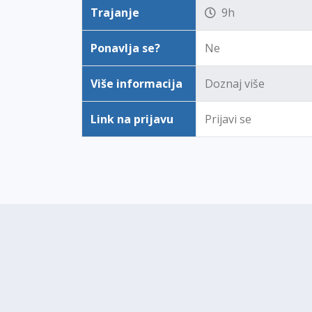
Trajanje
9h
Ponavlja se?
Ne
Više informacija
Doznaj više
Link na prijavu
Prijavi se