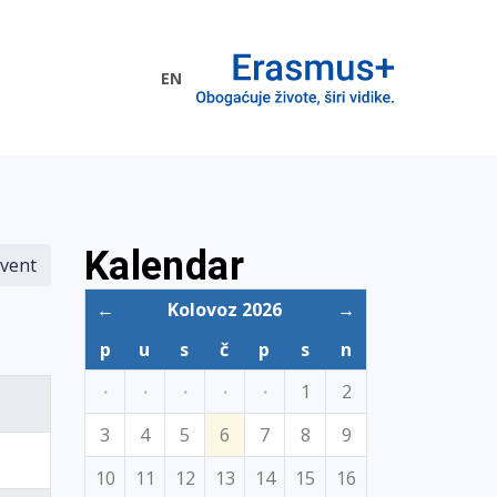
EN
me EU
Kalendar
vent
←
Kolovoz 2026
→
p
u
s
č
p
s
n
·
·
·
·
·
1
2
3
4
5
6
7
8
9
10
11
12
13
14
15
16