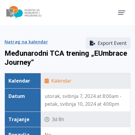
Agencija za mobilnost i pro
Natrag na kalendar
Export Event
Međunarodni TCA trening „EUmbrace
Journey“
Kalendar
Kalendar
Datum
utorak, svibnja 7, 2024 at 8:00am -
petak, svibnja 10, 2024 at 4:00pm
Trajanje
3d 8h
Ponavlja
Ne