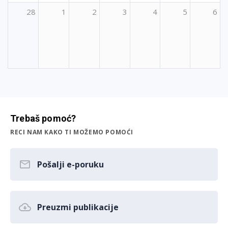
28
1
2
3
4
5
6
Trebaš pomoć?
RECI NAM KAKO TI MOŽEMO POMOĆI
Pošalji e-poruku
Preuzmi publikacije