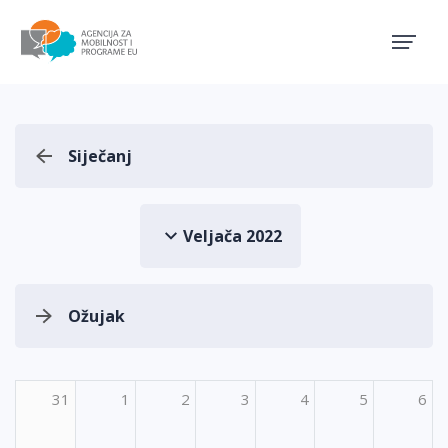
Agencija za mobilnost i pro
Siječanj
Veljača 2022
Ožujak
31
1
2
3
4
5
6