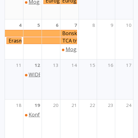
Euroguidance seminar za psihologe i pe
Euroguidance seminar za psiholo
Mogućnosti programa Erasmus+ za ustanove u
4
5
6
7
8
9
10
Bonski proces
Erasmus+ godišnja konferencija za područje visokog o
TCA trening „Okoliš i borba pro
Mogućnosti programa Erasmus+
11
12
13
14
15
16
17
WIDERA: Informativni dan za hrvatske prijavitel
18
19
20
21
22
23
24
Konferencija: Otvorena vlast u Hrvatskoj - pog