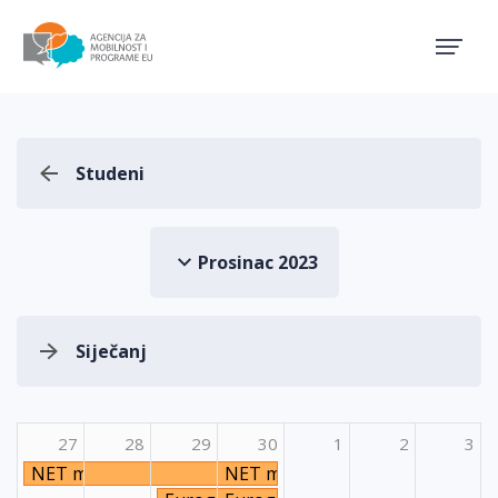
Agencija za mobilnost i pro
Studeni
Prosinac 2023
Siječanj
27
28
29
30
1
2
3
NET međunarodni trening "Volunteering teams as a tool
NET međunarodni trening "Volunt