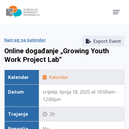
Agencija za mobilnost i pro
Natrag na kalendar
Export Event
Online događanje „Growing Youth
Work Project Lab“
Kalendar
Kalendar
Datum
srijeda, lipnja 18, 2025 at 10:00am -
12:00pm
Trajanje
2h
Ponavlja
Ne