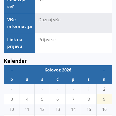
se?
Više
Doznaj više
informacija
Link na
Prijavi se
prijavu
Kalendar
←
Kolovoz 2026
→
p
u
s
č
p
s
n
·
·
·
·
·
1
2
3
4
5
6
7
8
9
10
11
12
13
14
15
16