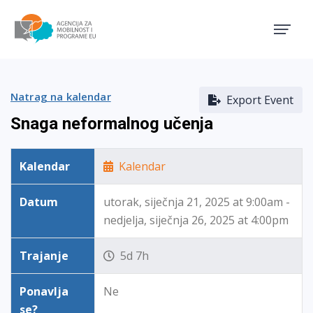
Agencija za mobilnost i pro
Natrag na kalendar
Export Event
Snaga neformalnog učenja
Kalendar
Kalendar
Datum
utorak, siječnja 21, 2025 at 9:00am -
nedjelja, siječnja 26, 2025 at 4:00pm
Trajanje
5d 7h
Ponavlja
Ne
se?