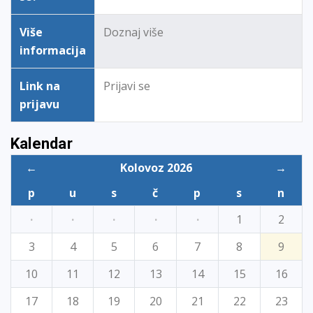
Više
Doznaj više
informacija
Link na
Prijavi se
prijavu
Kalendar
←
Kolovoz 2026
→
p
u
s
č
p
s
n
·
·
·
·
·
1
2
3
4
5
6
7
8
9
10
11
12
13
14
15
16
17
18
19
20
21
22
23