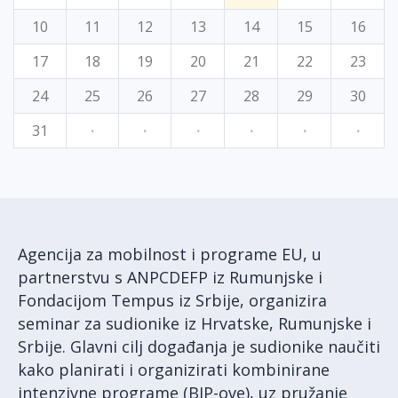
10
11
12
13
14
15
16
17
18
19
20
21
22
23
24
25
26
27
28
29
30
31
·
·
·
·
·
·
Agencija za mobilnost i programe EU, u
partnerstvu s ANPCDEFP iz Rumunjske i
Fondacijom Tempus iz Srbije, organizira
seminar za sudionike iz Hrvatske, Rumunjske i
Srbije. Glavni cilj događanja je sudionike naučiti
kako planirati i organizirati kombinirane
intenzivne programe (BIP-ove), uz pružanje