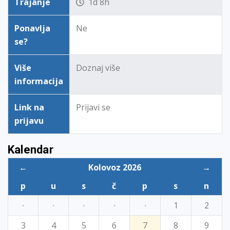
Trajanje
1d 8h
Ponavlja
Ne
se?
Više
Doznaj više
informacija
Link na
Prijavi se
prijavu
Kalendar
←
Kolovoz 2026
→
p
u
s
č
p
s
n
·
·
·
·
·
1
2
3
4
5
6
7
8
9