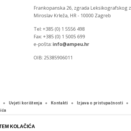
Frankopanska 26, zgrada Leksikografskog 
Miroslav Krleža, HR - 10000 Zagreb
Tel: +385 (0) 1 5556 498
Fax: +385 (0) 1 5005 699
e-pošta:
info@ampeu.hr
OIB: 25385906011
a
Uvjeti korištenja
Kontakti
Izjava o pristupačnosti
ića
.
TEM KOLAČIĆA