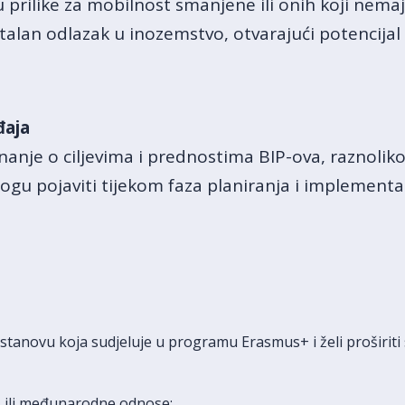
 prilike za mobilnost smanjene ili onih koji nema
an odlazak u inozemstvo, otvarajući potencijal 
đaja
znanje o ciljevima i prednostima BIP-ova, raznoliko
mogu pojaviti tijekom faza planiranja i implementa
stanovu koja sudjeluje u programu Erasmus+ i želi proširiti 
s ili međunarodne odnose;