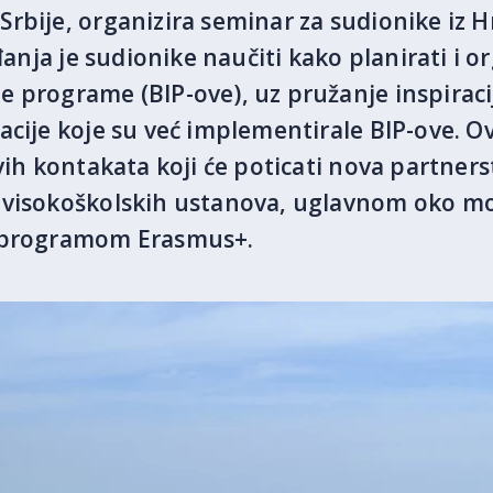
rbije, organizira seminar za sudionike iz 
đanja je sudionike naučiti kako planirati i or
 programe (BIP-ove), uz pružanje inspiracij
acije koje su već implementirale BIP-ove. O
ovih kontakata koji će poticati nova partner
 visokoškolskih ustanova, uglavnom oko mo
h programom Erasmus+.