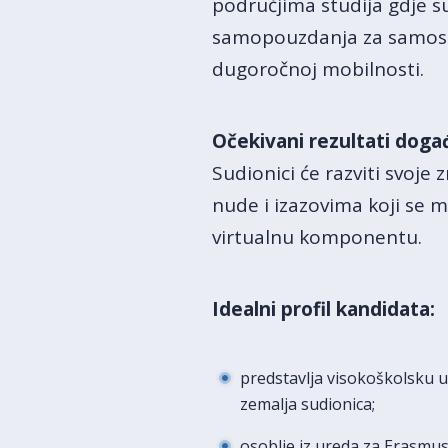
područjima studija gdje su
samopouzdanja za samostal
dugoročnoj mobilnosti.
Očekivani rezultati doga
Sudionici će razviti svoje 
nude i izazovima koji se 
virtualnu komponentu.
Idealni profil kandidata:
predstavlja visokoškolsku u
zemalja sudionica;
osoblje iz ureda za Erasmu