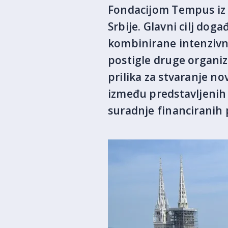
Fondacijom Tempus iz S
Srbije. Glavni cilj doga
kombinirane intenzivne
postigle druge organiz
prilika za stvaranje n
između predstavljenih
suradnje financirani