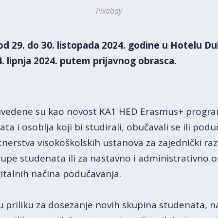
Pixabay
od 29. do 30. listopada 2024. godine u Hotelu D
4. lipnja 2024. putem
prijavnog obrasca
.
vedene su kao novost KA1 HED Erasmus+ program
ta i osoblja koji bi studirali, obučavali se ili pod
tnerstva visokoškolskih ustanova za zajednički ra
pe studenata ili za nastavno i administrativno os
gitalnih načina podučavanja.
ku priliku za dosezanje novih skupina studenata, n