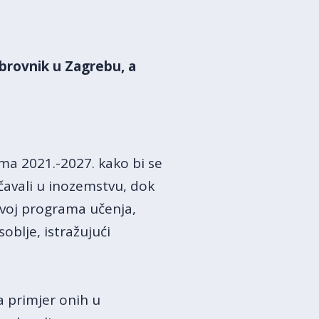
ubrovnik u Zagrebu, a
a 2021.-2027. kako bi se
učavali u inozemstvu, dok
zvoj programa učenja,
oblje, istražujući
a primjer onih u