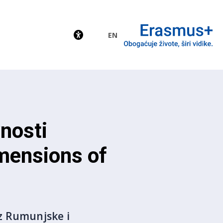
EN
EU
nosti
imensions of
z Rumunjske i