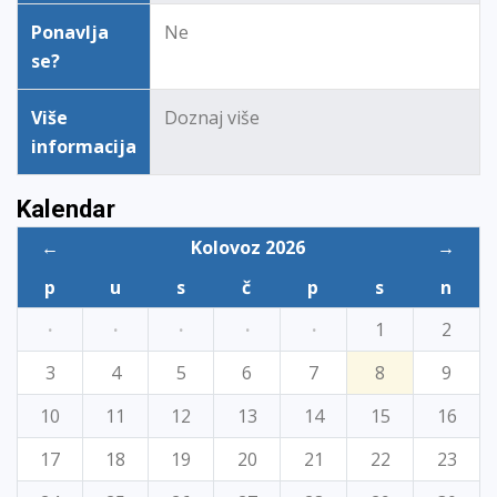
Ponavlja
Ne
se?
Više
Doznaj više
informacija
Kalendar
←
Kolovoz 2026
→
p
u
s
č
p
s
n
·
·
·
·
·
1
2
3
4
5
6
7
8
9
10
11
12
13
14
15
16
17
18
19
20
21
22
23