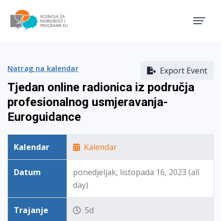
Agencija za mobilnost i pro
Natrag na kalendar
Export Event
Tjedan online radionica iz područja
profesionalnog usmjeravanja-
Euroguidance
Kalendar
Kalendar
Datum
ponedjeljak, listopada 16, 2023 (all
day)
Trajanje
5d