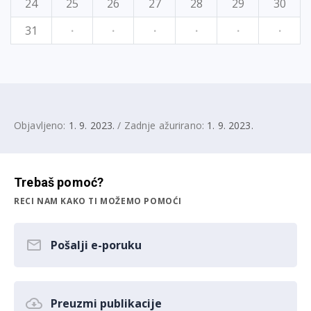
24
25
26
27
28
29
30
31
·
·
·
·
·
·
Objavljeno:
1. 9. 2023.
/ Zadnje ažurirano:
1. 9. 2023.
Trebaš pomoć?
RECI NAM KAKO TI MOŽEMO POMOĆI
Pošalji e-poruku
Preuzmi publikacije