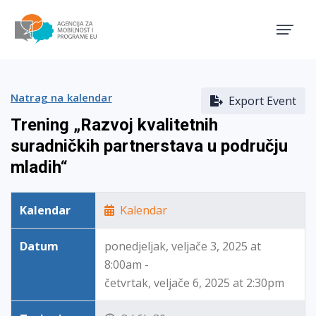
Agencija za mobilnost i pro
Natrag na kalendar
Export Event
Trening „Razvoj kvalitetnih
suradničkih partnerstava u području
mladih“
Kalendar
Kalendar
Datum
ponedjeljak, veljače 3, 2025 at
8:00am -
četvrtak, veljače 6, 2025 at 2:30pm