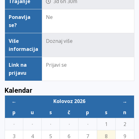
Trajanje
3d 6h 30m
Ponavlja
Ne
se?
Više
Doznaj više
informacija
Link na
Prijavi se
prijavu
Kalendar
←
Kolovoz 2026
→
p
u
s
č
p
s
n
·
·
·
·
·
1
2
3
4
5
6
7
8
9