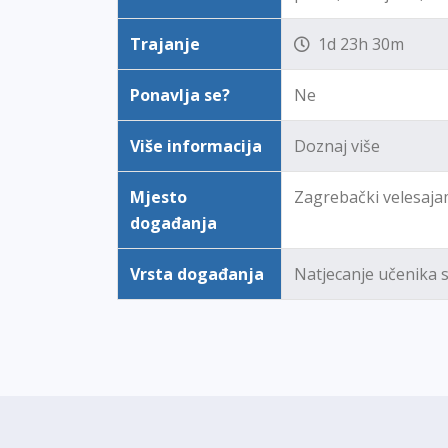
Trajanje
1d 23h 30m
Ponavlja se?
Ne
Više informacija
Doznaj više
Mjesto
Zagrebački velesaj
događanja
Vrsta događanja
Natjecanje učenika 