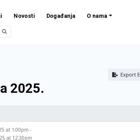
i
Novosti
Događanja
O nama
obilnost i progra
Export E
ia 2025.
025 at 1:00pm -
025 at 12:30pm