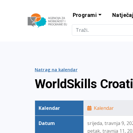
Programi
Natječaj
Agencija za m
Natrag na kalendar
WorldSkills Croat
Kalendar
Kalendar
Datum
srijeda, travnja 9, 2
petak, travnja 11, 2