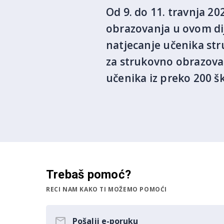
Od 9. do 11. travnja 2
obrazovanja u ovom dij
natjecanje učenika str
za strukovno obrazovan
učenika iz preko 200 ško
Trebaš pomoć?
RECI NAM KAKO TI MOŽEMO POMOĆI
Pošalji e-poruku