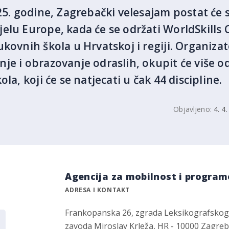
025. godine, Zagrebački velesajam postat će
elu Europe, kada će se održati WorldSkills C
ukovnih škola u Hrvatskoj i regiji. Organiza
je i obrazovanje odraslih, okupit će više od
la, koji će se natjecati u čak 44 discipline.
Objavljeno:
4. 4
Agencija za mobilnost i program
ADRESA I KONTAKT
Frankopanska 26, zgrada Leksikografsko
zavoda Miroslav Krleža, HR - 10000 Zagre