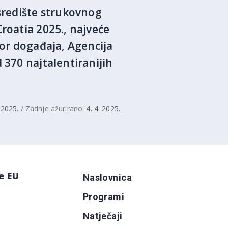
 središte strukovnog
roatia 2025., najveće
tor događaja, Agencija
 370 najtalentiranijih
. 2025.
/ Zadnje ažurirano:
4. 4. 2025.
e EU
Naslovnica
Programi
g
Natječaji
b