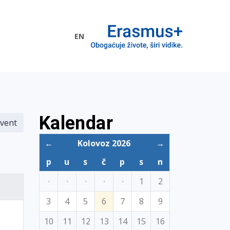
EN
me EU
Kalendar
vent
←
Kolovoz 2026
→
p
u
s
č
p
s
n
·
·
·
·
·
1
2
3
4
5
6
7
8
9
10
11
12
13
14
15
16