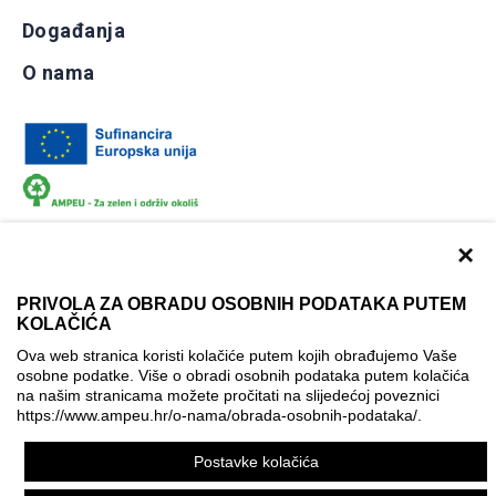
Događanja
O nama
×
PRIVOLA ZA OBRADU OSOBNIH PODATAKA PUTEM
KOLAČIĆA
Dokumentacija
Uvjeti korištenja
Kontakti
Ova web stranica koristi kolačiće putem kojih obrađujemo Vaše
Izjava o pristupačnosti
osobne podatke. Više o obradi osobnih podataka putem kolačića
na našim stranicama možete pročitati na slijedećoj poveznici
Politika korištenja kolačića
Postavke kolačića
https://www.ampeu.hr/o-nama/obrada-osobnih-podataka/
.
© AMPEU, 2026.
Postavke kolačića
Ova mrežna stranica je ostvarena uz financijsku potporu