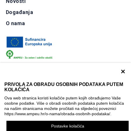
Novosti
Događanja
O nama
×
PRIVOLA ZA OBRADU OSOBNIH PODATAKA PUTEM
KOLAČIĆA
Dokumentacija
Uvjeti korištenja
Kontakti
Ova web stranica koristi kolačiće putem kojih obrađujemo Vaše
Izjava o pristupačnosti
osobne podatke. Više o obradi osobnih podataka putem kolačića
na našim stranicama možete pročitati na slijedećoj poveznici
Politika korištenja kolačića
Postavke kolačića
https://www.ampeu.hr/o-nama/obrada-osobnih-podataka/
.
© AMPEU, 2026.
Postavke kolačića