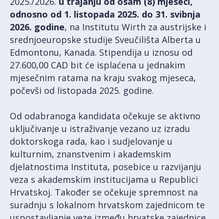
2025./2026.
u trajanju od osam (8) mjeseci,
odnosno od 1. listopada 2025. do 31. svibnja
2026. godine
, na Institutu Wirth za austrijske i
srednjoeuropske studije Sveučilišta Alberta u
Edmontonu, Kanada. Stipendija u iznosu od
27.600,00 CAD bit će isplaćena u jednakim
mjesečnim ratama na kraju svakog mjeseca,
počevši od listopada 2025. godine.
Od odabranoga kandidata očekuje se aktivno
uključivanje u istraživanje vezano uz izradu
doktorskoga rada, kao i sudjelovanje u
kulturnim, znanstvenim i akademskim
djelatnostima Instituta, posebice u razvijanju
veza s akademskim institucijama u Republici
Hrvatskoj. Također se očekuje spremnost na
suradnju s lokalnom hrvatskom zajednicom te
uspostavljanje veze između hrvatske zajednice