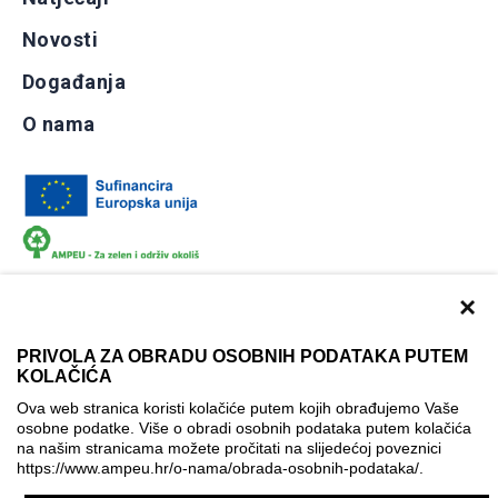
Novosti
Događanja
O nama
×
PRIVOLA ZA OBRADU OSOBNIH PODATAKA PUTEM
KOLAČIĆA
Dokumentacija
Uvjeti korištenja
Kontakti
Ova web stranica koristi kolačiće putem kojih obrađujemo Vaše
Izjava o pristupačnosti
osobne podatke. Više o obradi osobnih podataka putem kolačića
na našim stranicama možete pročitati na slijedećoj poveznici
Politika korištenja kolačića
Postavke kolačića
https://www.ampeu.hr/o-nama/obrada-osobnih-podataka/
.
© AMPEU, 2026.