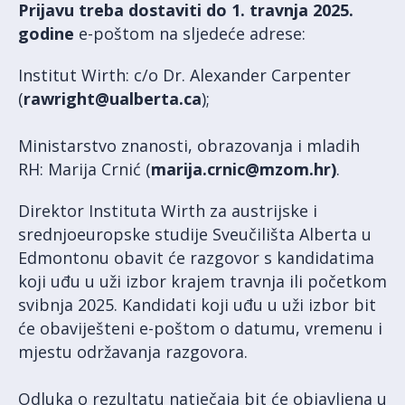
Prijavu treba dostaviti do 1. travnja 2025.
godine
e-poštom na sljedeće adrese:
Institut Wirth: c/o Dr. Alexander Carpenter
(
rawright@ualberta.ca
);
Ministarstvo znanosti, obrazovanja i mladih
RH: Marija Crnić (
marija.crnic@mzom.hr)
.
Direktor Instituta Wirth za austrijske i
srednjoeuropske studije Sveučilišta Alberta u
Edmontonu obavit će razgovor s kandidatima
koji uđu u uži izbor krajem travnja ili početkom
svibnja 2025. Kandidati koji uđu u uži izbor bit
će obaviješteni e-poštom o datumu, vremenu i
mjestu održavanja razgovora.
Odluka o rezultatu natječaja bit će objavljena u