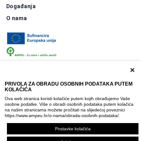
Događanja
O nama
×
PRIVOLA ZA OBRADU OSOBNIH PODATAKA PUTEM
KOLAČIĆA
Dokumentacija
Uvjeti korištenja
Kontakti
Ova web stranica koristi kolačiće putem kojih obrađujemo Vaše
Izjava o pristupačnosti
osobne podatke. Više o obradi osobnih podataka putem kolačića
na našim stranicama možete pročitati na slijedećoj poveznici
Politika korištenja kolačića
Postavke kolačića
https://www.ampeu.hr/o-nama/obrada-osobnih-podataka/
.
© AMPEU, 2026.
Postavke kolačića
Ova mrežna stranica je ostvarena uz financijsku potporu