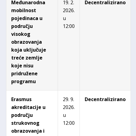
Međunarodna
19. 2.
Decentralizirano
mobilnost
2026.
pojedinaca u
u
području
12:00
visokog
obrazovanja
koja uključuje
treće zemlje
koje nisu
pridružene
programu
Erasmus
29. 9.
Decentralizirano
akredi
tacije u
2026.
području
u
strukovnog
12:00
obrazovanja i