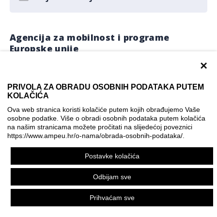
Agencija za mobilnost i programe
Europske unije
ADRESA I KONTAKT
×
Frankopanska 26, zgrada Leksikografskog zavoda
PRIVOLA ZA OBRADU OSOBNIH PODATAKA PUTEM
Miroslav Krleža, HR - 10000 Zagreb
KOLAČIĆA
Ova web stranica koristi kolačiće putem kojih obrađujemo Vaše
Tel: +385 (0) 1 5556 498
osobne podatke. Više o obradi osobnih podataka putem kolačića
na našim stranicama možete pročitati na slijedećoj poveznici
Fax: +385 (0) 1 5005 699
https://www.ampeu.hr/o-nama/obrada-osobnih-podataka/
.
e-pošta:
info@ampeu.hr
Postavke kolačića
OIB: 25385906011
Odbijam sve
Naslovnica
Prihvaćam sve
Programi