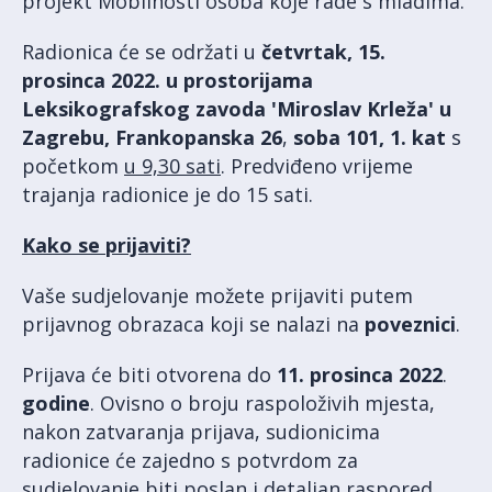
projekt Mobilnosti osoba koje rade s mladima.
Radionica će se održati u
četvrtak,
15.
prosinca 2022. u prostorijama
Leksikografskog zavoda 'Miroslav Krleža' u
Zagrebu, Frankopanska 26
,
soba 101, 1. kat
s
početkom
u 9,30 sati
. Predviđeno vrijeme
trajanja radionice je do 15 sati.
Kako se prijaviti?
Vaše sudjelovanje možete prijaviti putem
prijavnog obrazaca koji se nalazi na
poveznici
.
Prijava će biti otvorena do
11. prosinca 2022
.
godine
. Ovisno o broju raspoloživih mjesta,
nakon zatvaranja prijava, sudionicima
radionice će zajedno s potvrdom za
sudjelovanje biti poslan i detaljan raspored