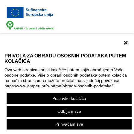
×
PRIVOLA ZA OBRADU OSOBNIH PODATAKA PUTEM
KOLAČIĆA
Dokumentacija
Uvjeti korištenja
Kontakti
Ova web stranica koristi kolačiće putem kojih obrađujemo Vaše
Izjava o pristupačnosti
osobne podatke. Više o obradi osobnih podataka putem kolačića
na našim stranicama možete pročitati na slijedećoj poveznici
Politika korištenja kolačića
Postavke kolačića
https://www.ampeu.hr/o-nama/obrada-osobnih-podataka/
.
© AMPEU, 2026.
Postavke kolačića
Ova mrežna stranica je ostvarena uz financijsku potporu
Europske komisije. Ona izražava isključivo stajalište autora
Odbijam sve
mrežne stranice i Komisija se ne može smatrati odgovornom
pri upotrebi informacija koje se na njoj nalaze.
Prihvaćam sve