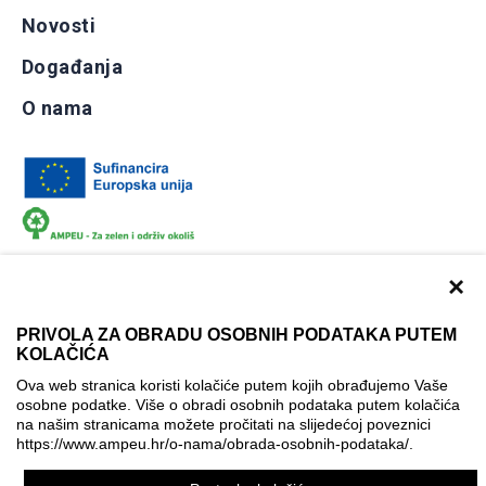
Novosti
Događanja
O nama
×
PRIVOLA ZA OBRADU OSOBNIH PODATAKA PUTEM
KOLAČIĆA
Dokumentacija
Uvjeti korištenja
Kontakti
Ova web stranica koristi kolačiće putem kojih obrađujemo Vaše
Izjava o pristupačnosti
osobne podatke. Više o obradi osobnih podataka putem kolačića
na našim stranicama možete pročitati na slijedećoj poveznici
Politika korištenja kolačića
Postavke kolačića
https://www.ampeu.hr/o-nama/obrada-osobnih-podataka/
.
© AMPEU, 2026.