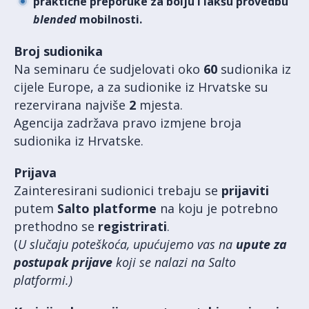
praktične preporuke za bolju i lakšu provedbu
blended
mobilnosti.
Broj sudionika
Na seminaru će sudjelovati oko
60
sudionika iz
cijele Europe, a za sudionike iz Hrvatske su
rezervirana najviše
2
mjesta.
Agencija zadržava pravo izmjene broja
sudionika iz Hrvatske.
Prijava
Zainteresirani sudionici trebaju se
prijaviti
putem
Salto platforme
na koju je potrebno
prethodno se
registrirati
.
(
U slučaju poteškoća, upućujemo vas na
upute za
postupak prijave
koji se nalazi na Salto
platformi.)