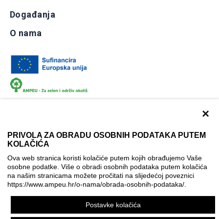
Događanja
O nama
×
PRIVOLA ZA OBRADU OSOBNIH PODATAKA PUTEM
KOLAČIĆA
Dokumentacija
Uvjeti korištenja
Kontakti
Ova web stranica koristi kolačiće putem kojih obrađujemo Vaše
Izjava o pristupačnosti
osobne podatke. Više o obradi osobnih podataka putem kolačića
na našim stranicama možete pročitati na slijedećoj poveznici
Politika korištenja kolačića
Postavke kolačića
https://www.ampeu.hr/o-nama/obrada-osobnih-podataka/
.
© AMPEU, 2026.
Postavke kolačića
Ova mrežna stranica je ostvarena uz financijsku potporu