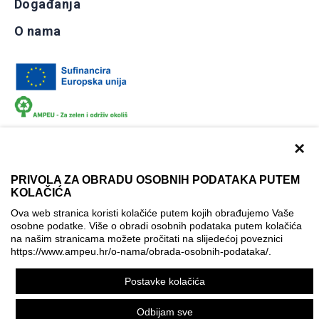
Događanja
O nama
×
PRIVOLA ZA OBRADU OSOBNIH PODATAKA PUTEM
KOLAČIĆA
Dokumentacija
Uvjeti korištenja
Kontakti
Ova web stranica koristi kolačiće putem kojih obrađujemo Vaše
Izjava o pristupačnosti
osobne podatke. Više o obradi osobnih podataka putem kolačića
na našim stranicama možete pročitati na slijedećoj poveznici
Politika korištenja kolačića
Postavke kolačića
https://www.ampeu.hr/o-nama/obrada-osobnih-podataka/
.
© AMPEU, 2026.
Postavke kolačića
Ova mrežna stranica je ostvarena uz financijsku potporu
Europske komisije. Ona izražava isključivo stajalište autora
Odbijam sve