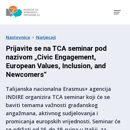
Agencija za mobilnost i pro
Naslovnica
Natjecaji
Prijavite se na TCA seminar pod
nazivom „Civic Engagement,
European Values, Inclusion, and
Newcomers“
Talijanska nacionalna Erasmus+ agencija
INDIRE organizira TCA seminar koji će se
baviti temama važnosti građanskog
angažmana, aktivnog sudjelovanja i
promicanja europskih vrijednosti. Seminar će
se održati od 16. do 19. rujna u Italiji, za