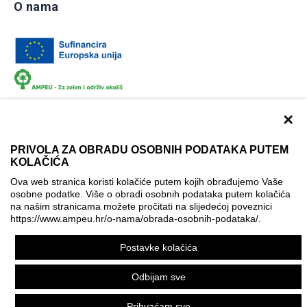
O nama
×
PRIVOLA ZA OBRADU OSOBNIH PODATAKA PUTEM
KOLAČIĆA
Dokumentacija
Uvjeti korištenja
Kontakti
Ova web stranica koristi kolačiće putem kojih obrađujemo Vaše
Izjava o pristupačnosti
osobne podatke. Više o obradi osobnih podataka putem kolačića
na našim stranicama možete pročitati na slijedećoj poveznici
Politika korištenja kolačića
Postavke kolačića
https://www.ampeu.hr/o-nama/obrada-osobnih-podataka/
.
© AMPEU, 2026.
Postavke kolačića
Ova mrežna stranica je ostvarena uz financijsku potporu
Europske komisije. Ona izražava isključivo stajalište autora
Odbijam sve
mrežne stranice i Komisija se ne može smatrati odgovornom
pri upotrebi informacija koje se na njoj nalaze.
Prihvaćam sve