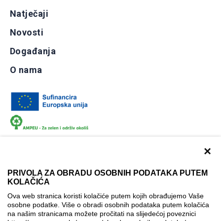
Natječaji
Novosti
Događanja
O nama
×
PRIVOLA ZA OBRADU OSOBNIH PODATAKA PUTEM
KOLAČIĆA
Dokumentacija
Uvjeti korištenja
Kontakti
Ova web stranica koristi kolačiće putem kojih obrađujemo Vaše
Izjava o pristupačnosti
osobne podatke. Više o obradi osobnih podataka putem kolačića
na našim stranicama možete pročitati na slijedećoj poveznici
Politika korištenja kolačića
Postavke kolačića