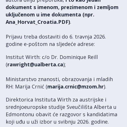
dokument s imenom, prezimenom i zemljom
uključenom u ime dokumenta (npr.
Ana_Horvat_Croatia.PDF)
.
Prijavu treba dostaviti do 6. travnja 2026.
godine e-poštom na sljedeće adrese:
Institut Wirth: c/o Dr. Dominique Reill
(
rawright@ualberta.ca
);
Ministarstvo znanosti, obrazovanja i mladih
RH: Marija Crnić (
marija.crnic@mzom.hr
).
Direktorica Instituta Wirth za austrijske i
srednjoeuropske studije Sveučilišta Alberta u
Edmontonu obavit će razgovor s kandidatima
koji uđu u uži izbor u svibnju 2026. godine.