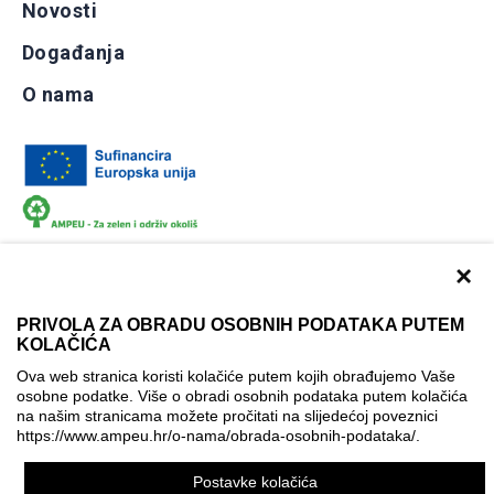
Novosti
Događanja
O nama
×
PRIVOLA ZA OBRADU OSOBNIH PODATAKA PUTEM
KOLAČIĆA
Dokumentacija
Uvjeti korištenja
Kontakti
Ova web stranica koristi kolačiće putem kojih obrađujemo Vaše
Izjava o pristupačnosti
osobne podatke. Više o obradi osobnih podataka putem kolačića
na našim stranicama možete pročitati na slijedećoj poveznici
Politika korištenja kolačića
Postavke kolačića
https://www.ampeu.hr/o-nama/obrada-osobnih-podataka/
.
© AMPEU, 2026.
Postavke kolačića