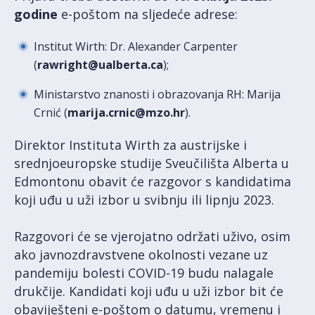
godine
e-poštom na sljedeće adrese:
Institut Wirth: Dr. Alexander Carpenter
(
rawright@ualberta.ca
);
Ministarstvo znanosti i obrazovanja RH: Marija
Crnić (
marija.crnic@mzo.hr
).
Direktor Instituta Wirth za austrijske i
srednjoeuropske studije Sveučilišta Alberta u
Edmontonu obavit će razgovor s kandidatima
koji uđu u uži izbor u svibnju ili lipnju 2023.
Razgovori će se vjerojatno održati uživo, osim
ako javnozdravstvene okolnosti vezane uz
pandemiju bolesti COVID-19 budu nalagale
drukčije. Kandidati koji uđu u uži izbor bit će
obaviješteni e-poštom o datumu, vremenu i