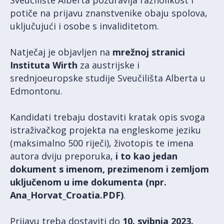
potiče na prijavu znanstvenike obaju spolova,
uključujući i osobe s invaliditetom.
Natječaj je objavljen na
mrežnoj stranici
Instituta Wirth
za austrijske i
srednjoeuropske studije Sveučilišta Alberta u
Edmontonu.
Kandidati trebaju dostaviti kratak opis svoga
istraživačkog projekta na engleskome jeziku
(maksimalno 500 riječi), životopis te imena
autora dviju preporuka,
i to kao jedan
dokument s imenom, prezimenom i zemljom
uključenom u ime dokumenta (npr.
Ana_Horvat_Croatia.PDF)
.
Prijavu treba dostaviti do
10. svibnja 2023.