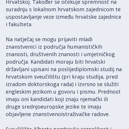
Hrvatskoj. Također se očekuje spremnost na
suradnju s lokalnom hrvatskom zajednicom te
uspostavljanje veze između hrvatske zajednice
i fakulteta.
Na natječaj se mogu prijaviti mladi
znanstvenici iz područja humanističkih
znanosti, društvenih znanosti i umjetničkog
područja. Kandidati moraju biti hrvatski
državljani upisani na poslijediplomski studij na
hrvatskom sveučilištu (pri kraju studija, pred
izradom doktorskoga rada) i izvrsno se služiti
engleskim jezikom u govoru i pismu. Prednost
imaju oni kandidati koji znaju njemački ili
druge srednjoeuropske jezike te imaju
objavljene znanstvenoistraživačke radove.
Sveučilište Alberta pozdravlja raznolikost i