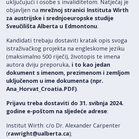
uključujući i osobe s invaliditetom. Natječaj je
objavljen na
mrežnoj stranici Instituta Wirth
za austrijske i srednjoeuropske studije
Sveučilišta Alberta u Edmontonu
.
Kandidati trebaju dostaviti kratak opis svoga
istraživačkog projekta na engleskome jeziku
(maksimalno 500 riječi), životopis te imena
autora dviju preporuka,
i to kao jedan
dokument s imenom, prezimenom i zemljom
uključenom u ime dokumenta (npr.
Ana_Horvat_Croatia.PDF)
.
Prijavu treba dostaviti do 31. svibnja 2024.
godine e-poštom na sljedeće adrese
:
Institut Wirth: c/o Dr. Alexander Carpenter
(
rawright@ualberta.ca
);