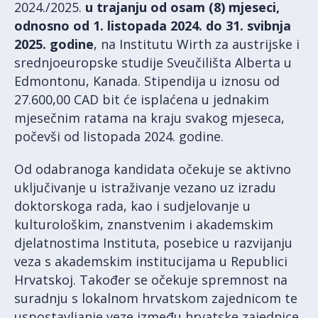
2024./2025.
u trajanju od osam (8) mjeseci,
odnosno od 1. listopada 2024. do 31. svibnja
2025. godine
, na Institutu Wirth za austrijske i
srednjoeuropske studije Sveučilišta Alberta u
Edmontonu, Kanada. Stipendija u iznosu od
27.600,00 CAD bit će isplaćena u jednakim
mjesečnim ratama na kraju svakog mjeseca,
počevši od listopada 2024. godine.
Od odabranoga kandidata očekuje se aktivno
uključivanje u istraživanje vezano uz izradu
doktorskoga rada, kao i sudjelovanje u
kulturološkim, znanstvenim i akademskim
djelatnostima Instituta, posebice u razvijanju
veza s akademskim institucijama u Republici
Hrvatskoj. Također se očekuje spremnost na
suradnju s lokalnom hrvatskom zajednicom te
uspostavljanje veze između hrvatske zajednice