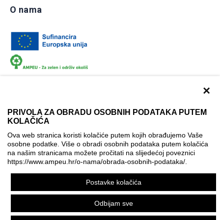
O nama
×
PRIVOLA ZA OBRADU OSOBNIH PODATAKA PUTEM
KOLAČIĆA
Dokumentacija
Uvjeti korištenja
Kontakti
Ova web stranica koristi kolačiće putem kojih obrađujemo Vaše
Izjava o pristupačnosti
osobne podatke. Više o obradi osobnih podataka putem kolačića
na našim stranicama možete pročitati na slijedećoj poveznici
Politika korištenja kolačića
Postavke kolačića
https://www.ampeu.hr/o-nama/obrada-osobnih-podataka/
.
© AMPEU, 2026.
Postavke kolačića
Ova mrežna stranica je ostvarena uz financijsku potporu
Europske komisije. Ona izražava isključivo stajalište autora
Odbijam sve
mrežne stranice i Komisija se ne može smatrati odgovornom