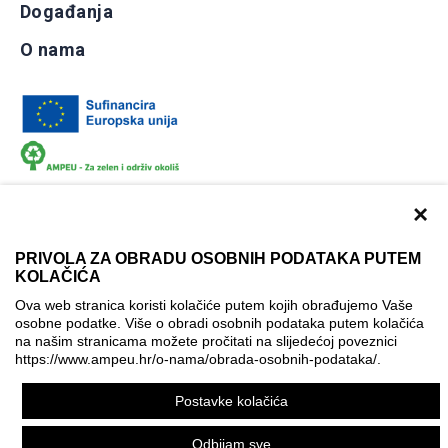
Događanja
O nama
×
PRIVOLA ZA OBRADU OSOBNIH PODATAKA PUTEM
KOLAČIĆA
Dokumentacija
Uvjeti korištenja
Kontakti
Ova web stranica koristi kolačiće putem kojih obrađujemo Vaše
Izjava o pristupačnosti
osobne podatke. Više o obradi osobnih podataka putem kolačića
na našim stranicama možete pročitati na slijedećoj poveznici
Politika korištenja kolačića
Postavke kolačića
https://www.ampeu.hr/o-nama/obrada-osobnih-podataka/
.
© AMPEU, 2026.
Postavke kolačića
Ova mrežna stranica je ostvarena uz financijsku potporu
Europske komisije. Ona izražava isključivo stajalište autora
Odbijam sve