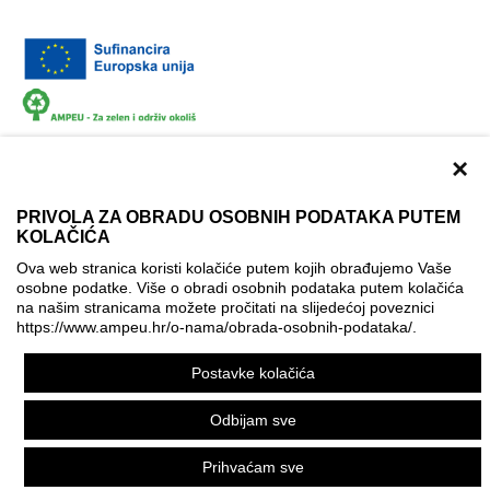
×
PRIVOLA ZA OBRADU OSOBNIH PODATAKA PUTEM
KOLAČIĆA
Dokumentacija
Uvjeti korištenja
Kontakti
Ova web stranica koristi kolačiće putem kojih obrađujemo Vaše
Izjava o pristupačnosti
osobne podatke. Više o obradi osobnih podataka putem kolačića
na našim stranicama možete pročitati na slijedećoj poveznici
Politika korištenja kolačića
Postavke kolačića
https://www.ampeu.hr/o-nama/obrada-osobnih-podataka/
.
© AMPEU, 2026.
Postavke kolačića
Ova mrežna stranica je ostvarena uz financijsku potporu
Europske komisije. Ona izražava isključivo stajalište autora
Odbijam sve
mrežne stranice i Komisija se ne može smatrati odgovornom
pri upotrebi informacija koje se na njoj nalaze.
Prihvaćam sve