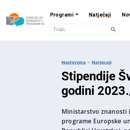
Programi
Natječaji
No
Agencija za mobi
Naslovnica
Natjecaji
Stipendije Š
godini 2023
Ministarstvo znanosti 
programe Europske uni