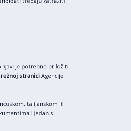
ndidati trebaju zatražiti
ijavi je potrebno priložiti
režnoj stranici
Agencije
cuskom, talijanskom ili
okumentima i jedan s