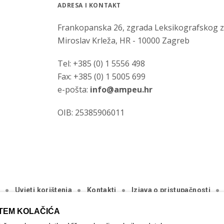
ADRESA I KONTAKT
Frankopanska 26, zgrada Leksikografskog 
Miroslav Krleža, HR - 10000 Zagreb
Tel: +385 (0) 1 5556 498
Fax: +385 (0) 1 5005 699
e-pošta:
info@ampeu.hr
OIB: 25385906011
a
Uvjeti korištenja
Kontakti
Izjava o pristupačnosti
ića
TEM KOLAČIĆA
.