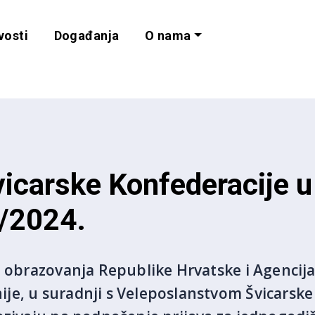
vosti
Događanja
O nama
lnost i programe 
vicarske Konfederacije 
./2024.
i obrazovanja Republike Hrvatske i Agencija
je, u suradnji s Veleposlanstvom Švicarske