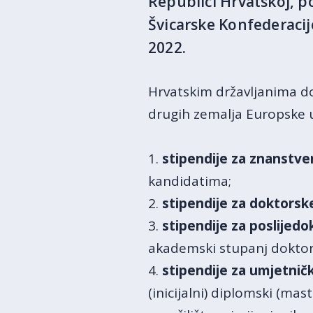
Republici Hrvatskoj, p
Švicarske Konfederacij
2022.
Hrvatskim državljanima dod
drugih zemalja Europske u
1.
stipendije za znanstve
kandidatima;
2.
stipendije za doktorsk
3.
stipendije za poslijedo
akademski stupanj doktora
4.
stipendije za umjetnič
(inicijalni) diplomski (ma