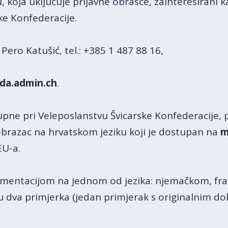
koja uključuje prijavne obrasce, zainteresirani ka
ke Konfederacije.
Pero Katušić, tel.: +385 1 487 88 16,
da.admin.ch
.
pne pri Veleposlanstvu Švicarske Konfederacije, pr
 obrazac na hrvatskom jeziku koji je dostupan na
m
EU-a.
mentacijom na jednom od jezika: njemačkom, fran
u dva primjerka (jedan primjerak s originalnim d