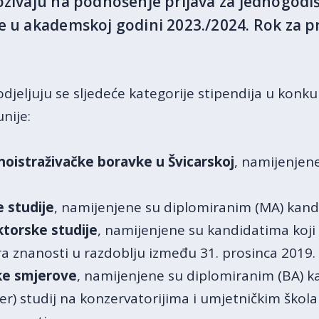
ozivaju na podnošenje prijava za jednogodiš
e u akademskoj godini 2023./2024. Rok za pr
jeljuju se sljedeće kategorije stipendija u konkur
nije:
noistraživačke boravke u Švicarskoj
, namijenjen
e studije
, namijenjene su diplomiranim (MA) kand
ktorske studije
, namijenjene su kandidatima koji su
 znanosti u razdoblju između 31. prosinca 2019. i
ke smjerove
, namijenjene su diplomiranim (BA) k
ster) studij na konzervatorijima i umjetničkim škol