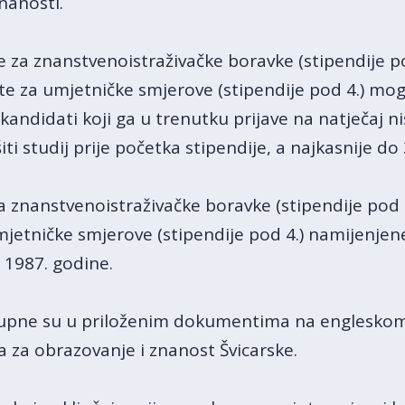
znanosti.
 za znanstvenoistraživačke boravke (stipendije po
) te za umjetničke smjerove (stipendije pod 4.) mo
i i kandidati koji ga u trenutku prijave na natječaj n
ti studij prije početka stipendije, a najkasnije do
 znanstvenoistraživačke boravke (stipendije pod 1
umjetničke smjerove (stipendije pod 4.) namijenjen
 1987. godine.
tupne su u priloženim dokumentima na engleskom 
 za obrazovanje i znanost Švicarske.