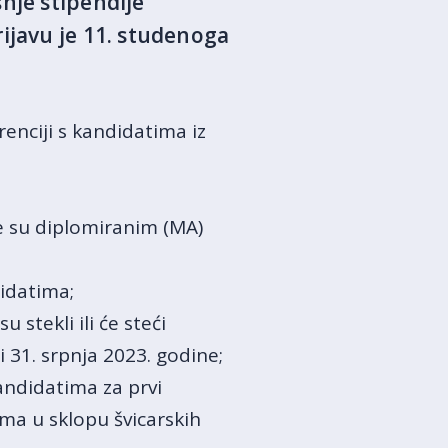
nje stipendije
ijavu je 11. studenoga
enciji s kandidatima iz
e su diplomiranim (MA)
idatima;
 stekli ili će steći
 31. srpnja 2023. godine;
andidatima za prvi
ama u sklopu švicarskih