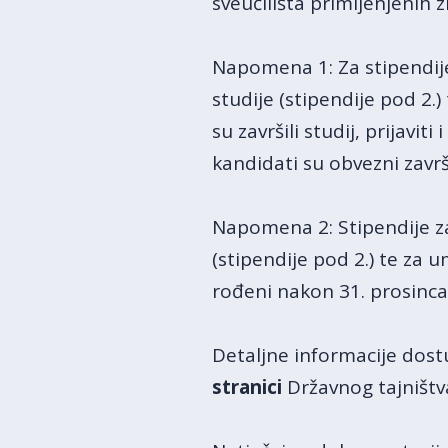
sveučilišta primijenjenih 
Napomena 1: Za stipendije
studije (stipendije pod 2.
su završili studij, prijavit
kandidati su obvezni završi
Napomena 2: Stipendije za
(stipendije pod 2.) te za 
rođeni nakon 31. prosinca
Detaljne informacije dos
stranici
Državnog tajništva