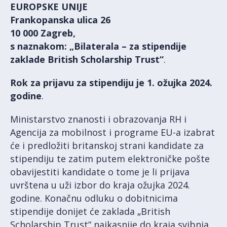
EUROPSKE UNIJE
Frankopanska ulica 26
10 000 Zagreb,
s naznakom: „Bilaterala – za stipendije
zaklade British Scholarship Trust“
.
Rok za prijavu za stipendiju je 1. ožujka 2024.
godine
.
Ministarstvo znanosti i obrazovanja RH i
Agencija za mobilnost i programe EU-a izabrat
će i predložiti britanskoj strani kandidate za
stipendiju te zatim putem elektroničke pošte
obavijestiti kandidate o tome je li prijava
uvrštena u uži izbor do kraja ožujka 2024.
godine. Konačnu odluku o dobitnicima
stipendije donijet će zaklada „British
Scholarship Trust“ najkasnije do kraja svibnja