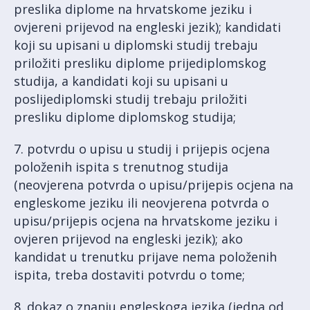
preslika diplome na hrvatskome jeziku i
ovjereni prijevod na engleski jezik); kandidati
koji su upisani u diplomski studij trebaju
priložiti presliku diplome prijediplomskog
studija, a kandidati koji su upisani u
poslijediplomski studij trebaju priložiti
presliku diplome diplomskog studija;
7. potvrdu o upisu u studij i prijepis ocjena
položenih ispita s trenutnog studija
(neovjerena potvrda o upisu/prijepis ocjena na
engleskome jeziku ili neovjerena potvrda o
upisu/prijepis ocjena na hrvatskome jeziku i
ovjeren prijevod na engleski jezik); ako
kandidat u trenutku prijave nema položenih
ispita, treba dostaviti potvrdu o tome;
8. dokaz o znanju engleskoga jezika (jedna od