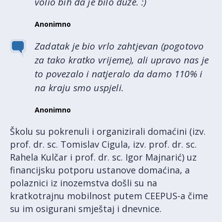
volio bih da je bilo duže. :)
Anonimno
Zadatak je bio vrlo zahtjevan (pogotovo
za tako kratko vrijeme), ali upravo nas je
to povezalo i natjeralo da damo 110% i
na kraju smo uspjeli.
Anonimno
Školu su pokrenuli i organizirali domaćini (izv.
prof. dr. sc. Tomislav Cigula, izv. prof. dr. sc.
Rahela Kulčar i prof. dr. sc. Igor Majnarić) uz
financijsku potporu ustanove domaćina, a
polaznici iz inozemstva došli su na
kratkotrajnu mobilnost putem CEEPUS-a čime
su im osigurani smještaj i dnevnice.