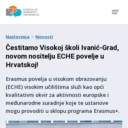
Agencija za mobilnost i pro
Naslovnica
Novosti
Čestitamo Visokoj školi Ivanić-Grad,
novom nositelju ECHE povelje u
Hrvatskoj!
Erasmus povelja u visokom obrazovanju
(ECHE) visokim učilištima služi kao opći
kvalitativni okvir za aktivnosti europske i
međunarodne suradnje koje te ustanove
mogu provoditi u sklopu programa Erasmus+.