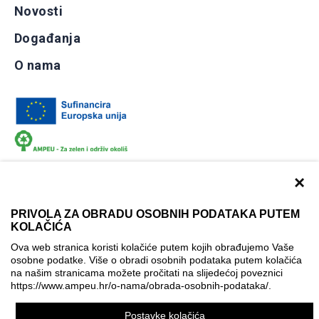
Novosti
Događanja
O nama
×
PRIVOLA ZA OBRADU OSOBNIH PODATAKA PUTEM
KOLAČIĆA
Dokumentacija
Uvjeti korištenja
Kontakti
Ova web stranica koristi kolačiće putem kojih obrađujemo Vaše
Izjava o pristupačnosti
osobne podatke. Više o obradi osobnih podataka putem kolačića
na našim stranicama možete pročitati na slijedećoj poveznici
Politika korištenja kolačića
Postavke kolačića
https://www.ampeu.hr/o-nama/obrada-osobnih-podataka/
.
© AMPEU, 2026.
Postavke kolačića