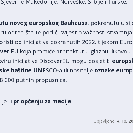
 Sjeverne Makedonije, Norveške, Srbije i Turske.
utu novog europskog Bauhausa
, pokrenutu u sije
iru odredišta te podići svijest o važnosti stvaranj
 koristi od inicijativa pokrenutih 2022. tijekom Eu
over EU
koja promiče arhitekturu, glazbu, likovnu 
kviru inicijative DiscoverEU mogu posjetiti
europsk
tske baštine UNESCO-
a
ili nositelje
oznake europ
8 000 putnih propusnica.
 je u
priopćenju za medije
.
Objavljeno:
4. 10. 2