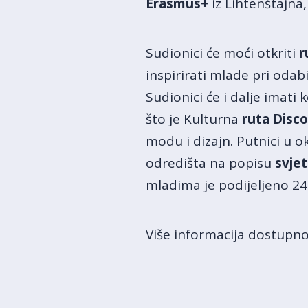
Erasmus+
iz Lihtenštajna,
Sudionici će moći otkriti
r
inspirirati mlade pri odab
Sudionici će i dalje imati
što je Kulturna
ruta Disc
modu i dizajn. Putnici u o
odredišta na popisu
svje
mladima je podijeljeno 24
Više informacija dostupno