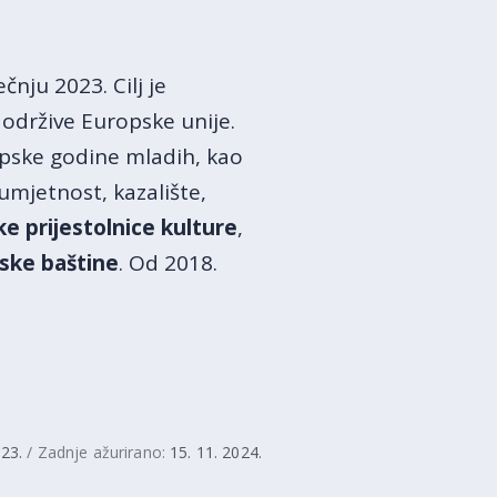
čnju 2023. Cilj je
a održive Europske unije.
ropske godine mladih, kao
umjetnost, kazalište,
e prijestolnice kulture
,
ske baštine
. Od 2018.
023.
/ Zadnje ažurirano:
15. 11. 2024.