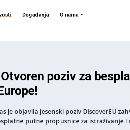
vosti
Događanja
O nama
lnost i programe 
Otvoren poziv za bespl
 Europe!
s je objavila jesenski poziv DiscoverEU zah
esplatne putne propusnice za istraživanje 