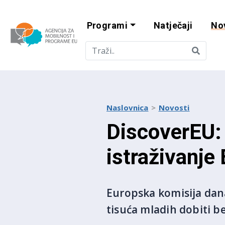
Programi
Natječaji
No
Agencija za mobi
Naslovnica
Novosti
DiscoverEU: 
istraživanje
Europska komisija dana
tisuća mladih dobiti b