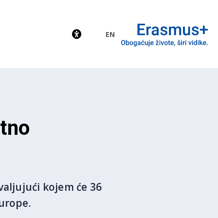
EN
EU
atno
valjujući kojem će 36
Europe.