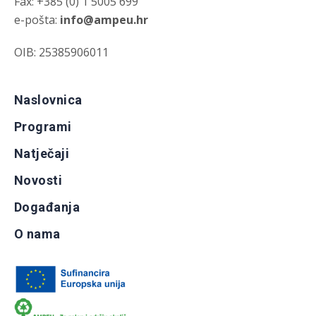
Fax: +385 (0) 1 5005 699
e-pošta:
info@ampeu.hr
OIB: 25385906011
Naslovnica
Programi
Natječaji
Novosti
Događanja
O nama