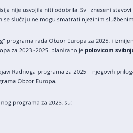
a nije usvojila niti odobrila. Svi izneseni stavovi
jem se slučaju ne mogu smatrati njezinim službeni
og“ programa rada Obzor Europa za 2025. i izmije
pa za 2023.-2025. planirano je
polovicom svibnj
bjavi Radnoga programa za 2025. i njegovih prilog
grama Obzor Europa.
adnog programa za 2025. su: