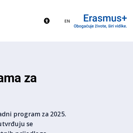
EN
EU
ama za
Radni program za 2025.
tvrđuju se