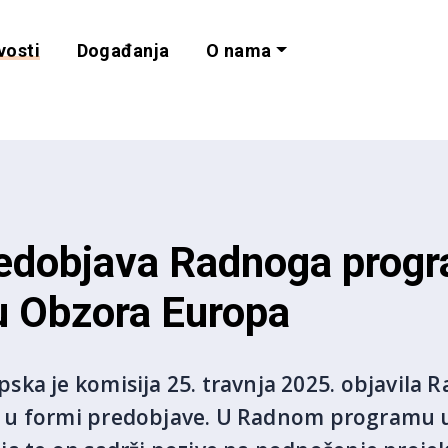
vosti
Događanja
O nama
lnost i programe 
edobjava Radnoga progr
u Obzora Europa
ka je komisija 25. travnja 2025. objavila 
 u formi predobjave. U Radnom programu u