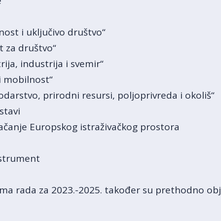
e
nost i uključivo društvo“
st za društvo“
ija, industrija i svemir“
 i mobilnost“
darstvo, prirodni resursi, poljoprivreda i okoliš“
stavi
 jačanje Europskog istraživačkog prostora
nstrument
rama rada za 2023.-2025. također su prethodno obja