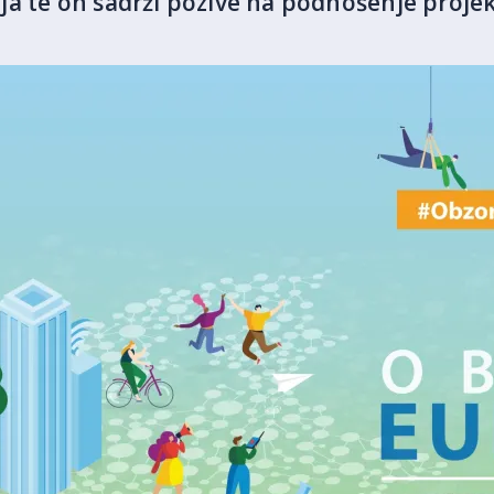
a te on sadrži pozive na podnošenje projek