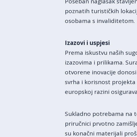
Poseban naglasak stavljen
poznatih turističkih lokac
osobama s invaliditetom.
Izazovi i uspjesi
Prema iskustvu naših sugov
izazovima i prilikama. Sur
otvorene inovacije donosi 
svrha i korisnost projekta
europskoj razini osigurav
Sukladno potrebama na ter
priručnici prvotno zamišl
su konačni materijali pro