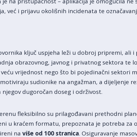
 je na pristupačnost – aplikacija je omogućila n
ija, već i prijavu okolišnih incidenata te označava
ornika ključ uspjeha leži u dobroj pripremi, ali i 
adnja obrazovnog, javnog i privatnog sektora te l
veću vrijednost nego što bi pojedinačni sektori mo
 motiviraju sudionike na angažman, a dijeljenje re
a njegov dugoročan doseg i održivost.
enu fleksibilno su prilagođavani prethodni plano
jeni u kraćem formatu, prepoznata je potreba za 
šireni na
više od 100 stranica
. Osiguravanje masov