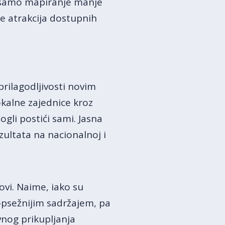
e samo mapiranje manje
nje atrakcija dostupnih
prilagodljivosti novim
okalne zajednice kroz
gli postići sami. Jasna
zultata na nacionalnoj i
vi. Naime, iako su
opsežnijim sadržajem, pa
nog prikupljanja