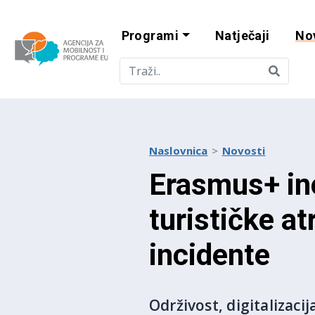
Programi
Natječaji
No
Agencija za mobi
Naslovnica
Novosti
Erasmus+ ino
turističke a
incidente
Održivost, digitalizaci