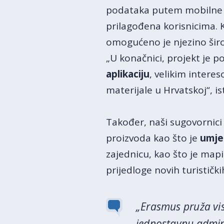
podataka putem mobilne ap
prilagođena korisnicima.
omogućeno je njezino širok
„U konačnici, projekt je p
aplikaciju
, velikim inter
materijale u Hrvatskoj“, is
Također, naši sugovornici
proizvoda kao što je
umje
zajednicu, kao što je mapi
prijedloge novih turistič
„Erasmus pruža viso
jednostavnu adminis