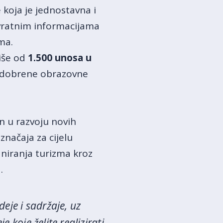
 koja je jednostavna i
vratnim informacijama
ma.
više od
1.500 unosa u
 odobrene obrazovne
n u razvoju novih
značaja za cijelu
laniranja turizma kroz
.
eje i sadržaje, uz
 koje želite realizirati,