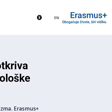
EN
EU
otkriva
kološke
urizma. Erasmus+