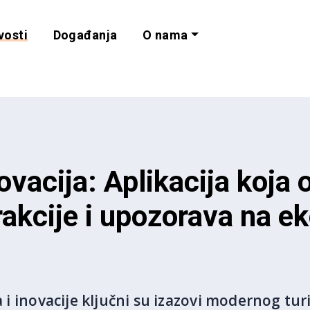
vosti
Događanja
O nama
lnost i programe 
vacija: Aplikacija koja 
trakcije i upozorava na e
ja i inovacije ključni su izazovi modernog t