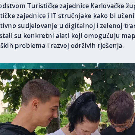
dstvom Turističke zajednice Karlovačke žup
tičke zajednice i IT stručnjake kako bi uče
tivno sudjelovanje u digitalnoj i zelenoj tran
stali su konkretni alati koji omogućuju map
oških problema i razvoj održivih rješenja.