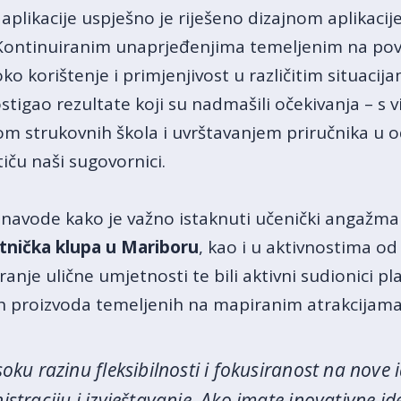
likacije uspješno je riješeno dizajnom aplikacije
 Kontinuiranim unaprjeđenjima temeljenim na po
o korištenje i primjenjivost u različitim situacija
ostigao rezultate koji su nadmašili očekivanja – s 
esom strukovnih škola i uvrštavanjem priručnika u
tiču naši sugovornici.
 navode kako je važno istaknuti učenički angažma
tnička klupa u Mariboru
, kao i u aktivnostima od 
ranje ulične umjetnosti te bili aktivni sudionici p
kih proizvoda temeljenih na mapiranim atrakcijama
ku razinu fleksibilnosti i fokusiranost na nove id
traciju i izvještavanje. Ako imate inovativne ideje