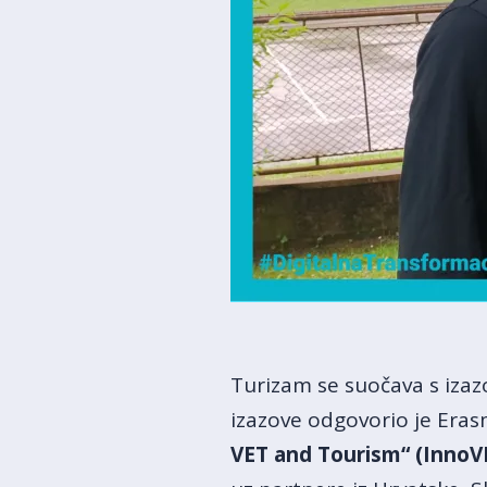
Turizam se suočava s izazo
izazove odgovorio je Era
VET and Tourism“
(InnoV