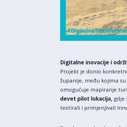
Digitalne inovacije i odr
Projekt je donio konkretn
županije, među kojima s
omogućuje mapiranje turis
devet pilot lokacija,
gdje 
testirali i primjenjivali I