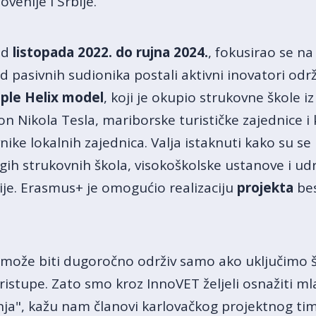
ovenije i Srbije.
od
listopada 2022. do rujna 2024.
, fokusirao se n
d pasivnih sudionika postali aktivni inovatori održ
ple
Helix model
, koji je okupio strukovne škole i
on Nikola Tesla, mariborske turističke zajednice i
nike lokalnih zajednica. Valja istaknuti kako su se u
ugih strukovnih škola, visokoškolske ustanove i udr
ije. Erasmus+ je omogućio realizaciju
projekta
be
može biti dugoročno održiv samo ako uključimo š
ristupe. Zato smo kroz InnoVET željeli osnažiti m
nja", kažu nam članovi karlovačkog projektnog tim