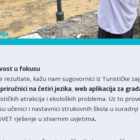
živost u fokusu
e rezultate, kažu nam sugovornici iz Turističke za
u
priručnici na četiri jezika
,
web aplikacija
za građ
tičkih atrakcija i ekoloških problema. Uz to prove
su učenici i nastavnici strukovnih škola u suradnji
nnoVET rješenje u stvarnim uvjetima
.