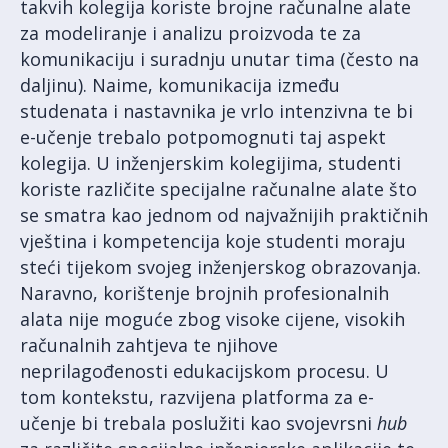
takvih kolegija koriste brojne računalne alate
za modeliranje i analizu proizvoda te za
komunikaciju i suradnju unutar tima (često na
daljinu). Naime, komunikacija između
studenata i nastavnika je vrlo intenzivna te bi
e-učenje trebalo potpomognuti taj aspekt
kolegija. U inženjerskim kolegijima, studenti
koriste različite specijalne računalne alate što
se smatra kao jednom od najvažnijih praktičnih
vještina i kompetencija koje studenti moraju
steći tijekom svojeg inženjerskog obrazovanja.
Naravno, korištenje brojnih profesionalnih
alata nije moguće zbog visoke cijene, visokih
računalnih zahtjeva te njihove
neprilagođenosti edukacijskom procesu. U
tom kontekstu, razvijena platforma za e-
učenje bi trebala poslužiti kao svojevrsni
hub