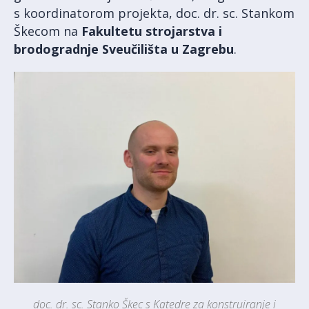
s koordinatorom projekta, doc. dr. sc. Stankom
Škecom na
Fakultetu strojarstva i
brodogradnje Sveučilišta u Zagrebu
.
doc. dr. sc. Stanko Škec s Katedre za konstruiranje i