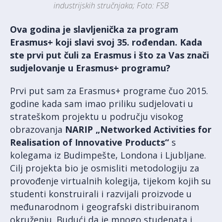
industrijskih stručnjaka; Foto: FSB
Ova godina je slavljenička za program
Erasmus+ koji slavi svoj 35. rođendan. Kada
ste prvi put čuli za Erasmus i što za Vas znači
sudjelovanje u Erasmus+ programu?
Prvi put sam za Erasmus+ programe čuo 2015.
godine kada sam imao priliku sudjelovati u
strateškom projektu u području visokog
obrazovanja
NARIP „Networked Activities for
Realisation of Innovative Products“
s
kolegama iz Budimpešte, Londona i Ljubljane.
Cilj projekta bio je osmisliti metodologiju za
provođenje virtualnih kolegija, tijekom kojih su
studenti konstruirali i razvijali proizvode u
međunarodnom i geografski distribuiranom
okruženju. Budući da je mnogo studenata i