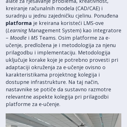
alate za rješavanje problema, kreativnost,
kreiranje računalnih modela (CAD/CAE) i
suradnju u jednu zajedničku cjelinu. Ponuđena
platforma
je kreirana koristeći LMS-ove
(
Learning
Management System) kao integratore
–
Moodle
i
MS
Teams. Osim platforme za e-
učenje, predložena je i metodologija za njenu
prilagodbu i implementaciju. Metodologija
uključuje korake koje je potrebno provesti pri
adaptaciji okruženja za e-učenje ovisno o
karakteristikama projektnog kolegija i
dostupne infrastrukture. Na taj način,
nastavnike se potiče da sustavno razmotre
relevantne aspekte kolegija pri prilagodbi
platforme za e-učenje.