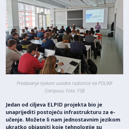
Predavanje tijekom uvodne radionice na POLIMI
Campusu; Foto: FSB
Jedan od ciljeva ELPID projekta bio je
unaprijediti postojeću infrastrukturu za e-
učenje. Možete li nam jednostavnim jezikom
ukratko objasniti koje tehnologije su