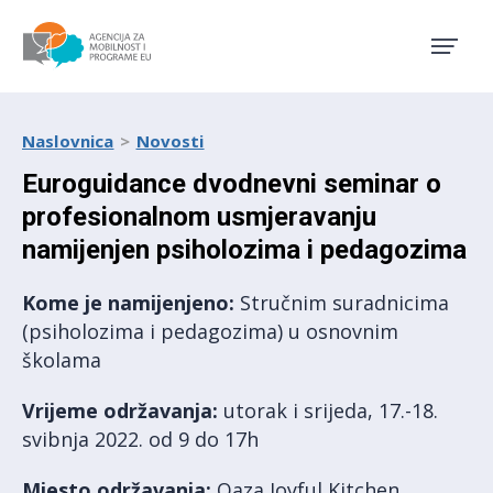
Agencija za mobilnost i pro
Naslovnica
Novosti
Euroguidance dvodnevni seminar o
profesionalnom usmjeravanju
namijenjen psiholozima i pedagozima
Kome je namijenjeno:
Stručnim suradnicima
(psiholozima i pedagozima) u osnovnim
školama
Vrijeme održavanja:
utorak i srijeda, 17.-18.
svibnja 2022. od 9 do 17h
Mjesto održavanja:
Oaza Joyful Kitchen,