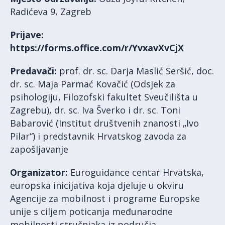
Radićeva 9, Zagreb
Prijave:
https://forms.office.com/r/YvxavXvCjX
Predavači:
prof. dr. sc. Darja Maslić Seršić, doc.
dr. sc. Maja Parmać Kovačić (Odsjek za
psihologiju, Filozofski fakultet Sveučilišta u
Zagrebu), dr. sc. Iva Šverko i dr. sc. Toni
Babarović (Institut društvenih znanosti „Ivo
Pilar“) i predstavnik Hrvatskog zavoda za
zapošljavanje
Organizator:
Euroguidance centar Hrvatska,
europska inicijativa koja djeluje u okviru
Agencije za mobilnost i programe Europske
unije s ciljem poticanja međunarodne
mobilnosti stručnjaka iz područja