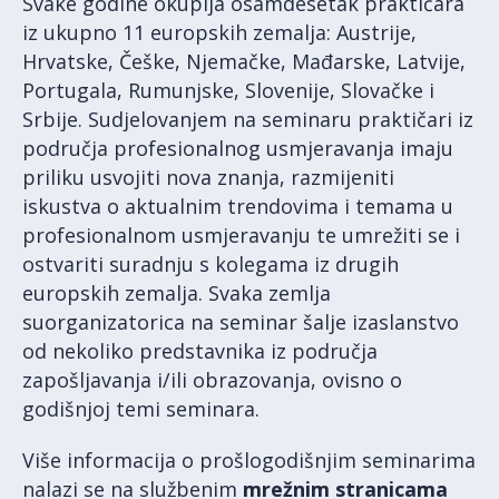
Svake godine okuplja osamdesetak praktičara
iz ukupno 11 europskih zemalja: Austrije,
Hrvatske, Češke, Njemačke, Mađarske, Latvije,
Portugala, Rumunjske, Slovenije, Slovačke i
Srbije. Sudjelovanjem na seminaru praktičari iz
područja profesionalnog usmjeravanja imaju
priliku usvojiti nova znanja, razmijeniti
iskustva o aktualnim trendovima i temama u
profesionalnom usmjeravanju te umrežiti se i
ostvariti suradnju s kolegama iz drugih
europskih zemalja. Svaka zemlja
suorganizatorica na seminar šalje izaslanstvo
od nekoliko predstavnika iz područja
zapošljavanja i/ili obrazovanja, ovisno o
godišnjoj temi seminara.
Više informacija o prošlogodišnjim seminarima
nalazi se na službenim
mrežnim stranicama