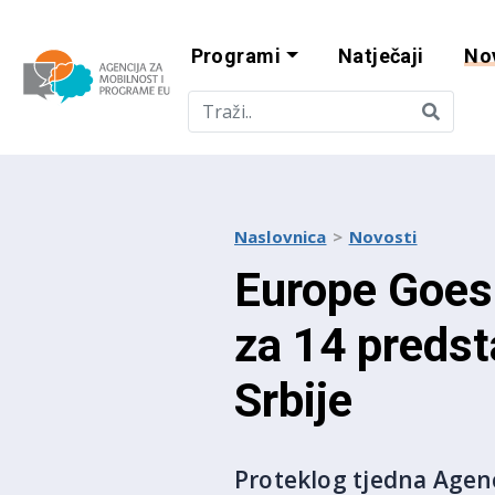
Programi
Natječaji
No
Agencija za mobi
Naslovnica
Novosti
Europe Goes 
za 14 predsta
Srbije
Proteklog tjedna Agenc