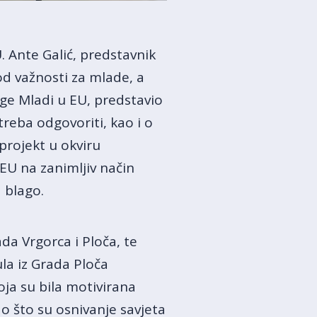
. Ante Galić, predstavnik
od važnosti za mlade, a
ge Mladi u EU, predstavio
reba odgovoriti, kao i o
projekt u okviru
U na zanimljiv način
 blago.
da Vrgorca i Ploča, te
ula iz Grada Ploča
oja su bila motivirana
 što su osnivanje savjeta