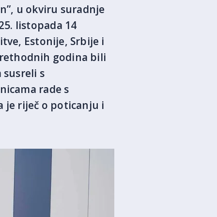
”, u okviru suradnje
5. listopada 14
ve, Estonije, Srbije i
 prethodnih godina bili
 susreli s
dnicama rade s
je riječ o poticanju i