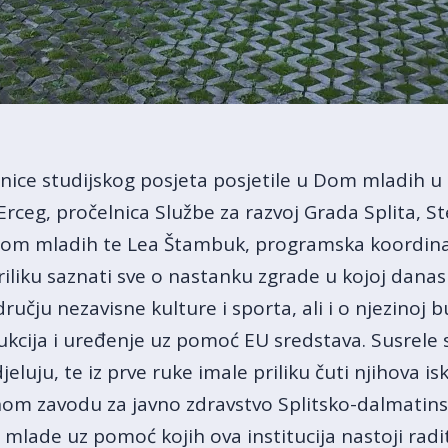
nice studijskog posjeta posjetile u Dom mladih u S
rceg, pročelnica Službe za razvoj Grada Splita, St
mom mladih te Lea Štambuk, programska koordina
riliku saznati sve o nastanku zgrade u kojoj dana
učju nezavisne kulture i sporta, ali i o njezinoj bu
ukcija i uređenje uz pomoć EU sredstava. Susrele 
luju, te iz prve ruke imale priliku čuti njihova i
vnom zavodu za javno zdravstvo Splitsko-dalmatins
a mlade uz pomoć kojih ova institucija nastoji rad