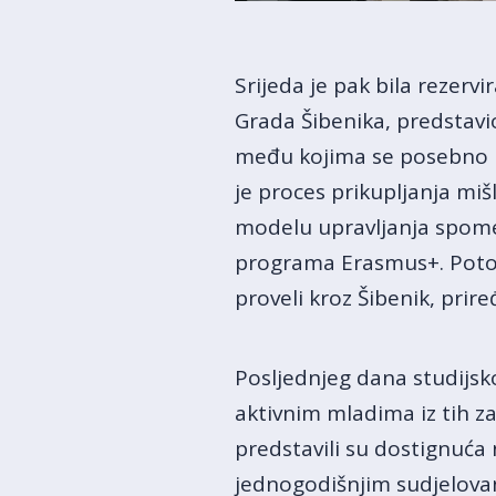
Srijeda je pak bila rezerv
Grada Šibenika, predstavi
među kojima se posebno is
je proces prikupljanja mi
modelu upravljanja spomen
programa Erasmus+. Potom
proveli kroz Šibenik, prir
Posljednjeg dana studijsko
aktivnim mladima iz tih za
predstavili su dostignuća
jednogodišnjim sudjelovan