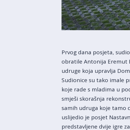
Prvog dana posjeta, sudio
obratile Antonija Eremut E
udruge koja upravlja Do
Sudionice su tako imale p
koje rade s mladima u podr
smješi skorašnja rekonstr
samih udruga koje tamo dje
uslijedio je posjet Nasta
predstavljene dvije igre z