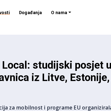
vosti
Događanja
O nama
lnost i programe 
Local: studijski posjet 
vnica iz Litve, Estonije,
ija za mobilnost i programe EU organizirala 