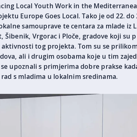
cing Local Youth Work in the Mediterranean
ktu Europe Goes Local. Tako je od 22. do 2
okalne samouprave te centara za mlade iz Lit
it, Šibenik, Vrgorac i Ploče, gradove koji su
aktivnosti tog projekta. Tom su se prilikom
dova, ali i drugim osobama koje u tim zaje
se upoznali s primjerima dobre prakse kada 
 rad s mladima u lokalnim sredinama.