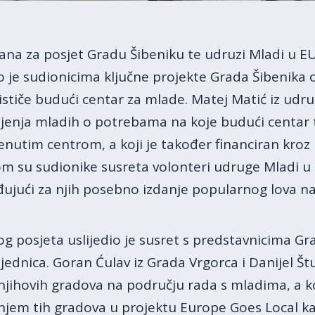
irana za posjet Gradu Šibeniku te udruzi Mladi u EU
o je sudionicima ključne projekte Grada Šibenika 
tiče budući centar za mlade. Matej Matić iz udru
šljenja mladih o potrebama na koje budući centar t
utim centrom, a koji je također financiran kroz 
 su sudionike susreta volonteri udruge Mladi u E
eđujući za njih posebno izdanje popularnog lova na
g posjeta uslijedio je susret s predstavnicima Gra
jednica. Goran Ćulav iz Grada Vrgorca i Danijel Št
 njihovih gradova na području rada s mladima, a k
jem tih gradova u projektu Europe Goes Local kao