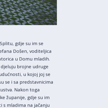
plitu, gdje su im se
efana Došen, voditeljica
torica u Domu mladih.
s djeluju brojne udruge
dućnosti, u kojoj joj se
su se i sa predstavnicima
skustva. Nakon toga
ke županije, gdje su im
iti s mladima na jačanju